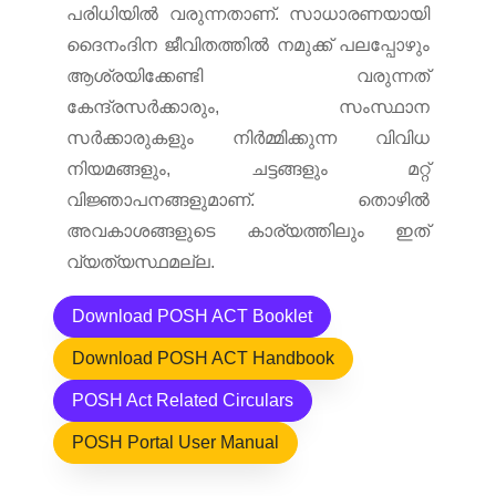
പരിധിയില്‍ വരുന്നതാണ്. സാധാരണയായി
ദൈനംദിന ജീവിതത്തില്‍ നമുക്ക് പലപ്പോഴും
ആശ്രയിക്കേണ്ടി വരുന്നത്
കേന്ദ്രസര്‍ക്കാരും, സംസ്ഥാന
സര്‍ക്കാരുകളും നിര്‍മ്മിക്കുന്ന വിവിധ
നിയമങ്ങളും, ചട്ടങ്ങളും മറ്റ്
വിജ്ഞാപനങ്ങളുമാണ്. തൊഴില്‍
അവകാശങ്ങളുടെ കാര്യത്തിലും ഇത്
വ്യത്യസ്ഥമല്ല.
Download POSH ACT Booklet
Download POSH ACT Handbook
POSH Act Related Circulars
POSH Portal User Manual