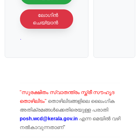
ലോഗിൻ
ചെയ്യാൻ
.
"സുരക്ഷിതം സ്വാതന്ത്രം സ്ത്രീ സൗഹൃദ
തൊഴിലിടം"
തൊഴിലിടങ്ങളിലെ ലൈംഗിക
അതിക്രമങ്ങൾക്കെതിരെയുള്ള പരാതി
posh.wcd@kerala.gov.in
എന്ന മെയിൽ വഴി
നൽകാവുന്നതാണ്"